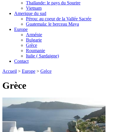
Thaïlande: le pays du Sourire
Vietnam
Amerique du sud
Pérou: au coeur de la Vallée Sacrée
Guatemala: le berceau Maya
Europe
Arménie
Bulgarie
Grèce
Roumanie
Italie ( Sardaigne)
Contact
Accueil
>
Europe
>
Grèce
Grèce