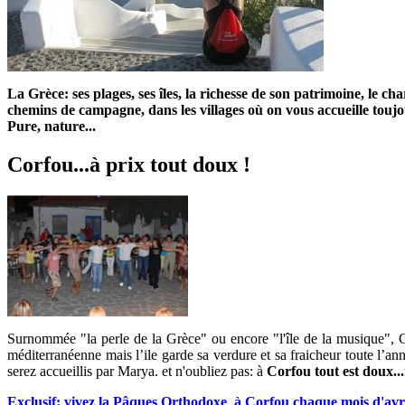
La Grèce: ses plages, ses îles, la richesse de son patrimoine, le ch
chemins de campagne, dans les villages où on vous accueille toujour
Pure, nature...
Corfou...à prix tout doux !
Surnommée "la perle de la Grèce" ou encore "l'île de la musique", Co
méditerranéenne mais l’ile garde sa verdure et sa fraicheur toute l’ann
serez accueillis par Marya. et n'oubliez pas: à
Corfou tout est doux..
Exclusif: vivez la Pâques Orthodoxe à Corfou chaque mois d'avr