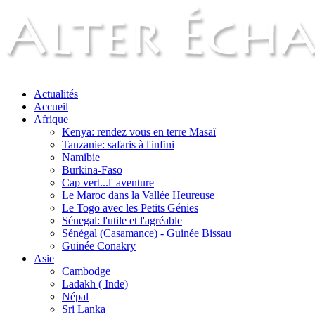
Actualités
Accueil
Afrique
Kenya: rendez vous en terre Masaï
Tanzanie: safaris à l'infini
Namibie
Burkina-Faso
Cap vert...l' aventure
Le Maroc dans la Vallée Heureuse
Le Togo avec les Petits Génies
Sénegal: l'utile et l'agréable
Sénégal (Casamance) - Guinée Bissau
Guinée Conakry
Asie
Cambodge
Ladakh ( Inde)
Népal
Sri Lanka