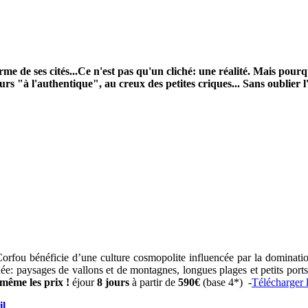
arme de ses cités...Ce n'est pas qu'un cliché: une réalité. Mais pourqu
s "à l'authentique", au creux des petites criques... Sans oublier l'
rfou bénéficie d’une culture cosmopolite influencée par la domination
ée: paysages de vallons et de montagnes, longues plages et petits ports,
.même les prix !
éjour
8 jours
à partir de
590€
(base 4*) -
Télécharger 
il